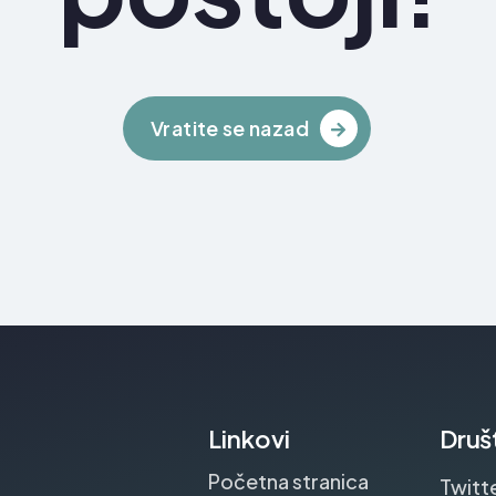
Vratite se nazad
Linkovi
Druš
Početna stranica
Twitt