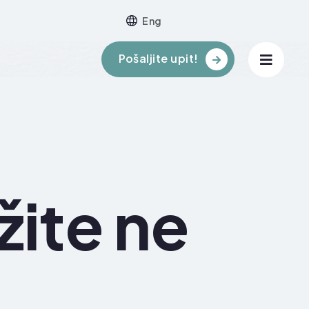
Eng
Pošaljite upit!
žite ne