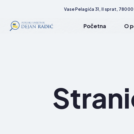
Vase Pelagića 31, II sprat, 78000
Početna
O p
Strani