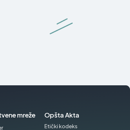
tvene mreže
Opšta Akta
Etički kodeks
er