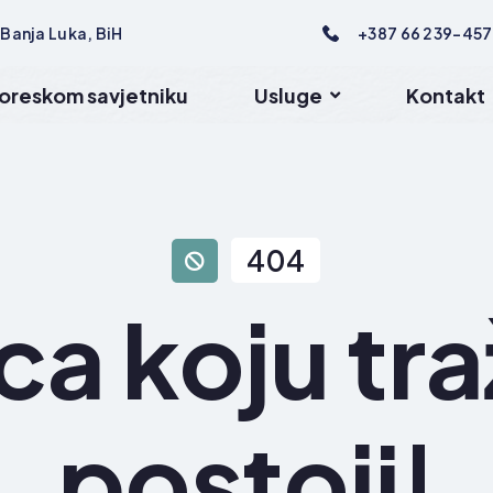
 Banja Luka, BiH
+387 66 239-457
oreskom savjetniku
Usluge
Kontakt
404
ca koju tra
postoji!​